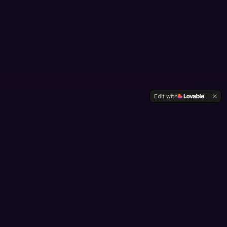
Edit with
Sobre a Exposição
Entre
março e junho de 2026
, o
CIC – Centro